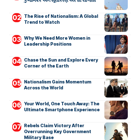
કુંભાભિષેક અને સૂર્યકિરણ એર શો યોજાશે
The Rise of Nationalism: A Global
Trend to Watch
Why We Need More Women in
Leadership Positions
Chase the Sun and Explore Every
Corner of the Earth
Nationalism Gains Momentum
Across the World
Your World, One Touch Away: The
Ultimate Smartphone Experience
Rebels Claim Victory After
Overrunning Key Government
Military Base