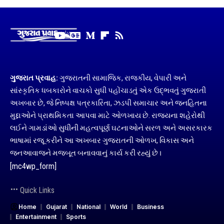
ગુજરાત પ્રવાહ:
ગુજરાતની સામાજિક, રાજકીય, વેપારી અને
સાંસ્કૃતિક ધબકારોને વાચકો સુધી પહોંચાડતું એક ઉદ્ભવતું ગુજરાતી
અખબાર છે, જે નિષ્પક્ષ પત્રકારિતા, ઝડપી સમાચાર અને જનહિતના
મુદ્દાઓને પ્રાથમિકતા આપવા માટે ઓળખાય છે. રાજ્યના શહેરોથી
લઈને ગામડાંઓ સુધીની મહત્વપૂર્ણ ઘટનાઓને સરળ અને અસરકારક
ભાષામાં રજૂ કરીને આ અખબાર ગુજરાતની ઓળખ, વિકાસ અને
જનઆવાજને મજબૂત બનાવવાનું કાર્ય કરી રહ્યું છે।
[mc4wp_form]
Quick Links
Home
Gujarat
National
World
Business
Entertainment
Sports