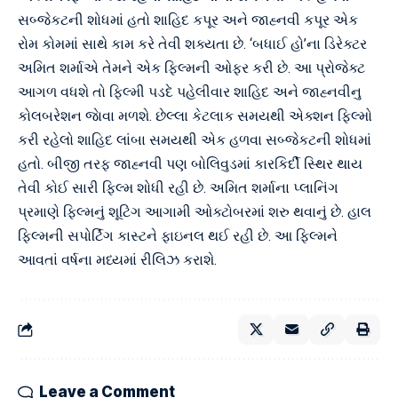
સબ્જેકટની શોધમાં હતો શાહિદ કપૂર અને જાહ્નવી કપૂર એક
રોમ કોમમાં સાથે કામ કરે તેવી શક્યતા છે. ‘બધાઈ હો’ના ડિરેક્ટર
અમિત શર્માએ તેમને એક ફિલ્મની ઓફર કરી છે. આ પ્રોજેક્ટ
આગળ વધશે તો ફિલ્મી પડદે પહેલીવાર શાહિદ અને જાહ્નવીનુ
કોલબરેશન જાેવા મળશે. છેલ્લા કેટલાક સમયથી એક્શન ફિલ્મો
કરી રહેલો શાહિદ લાંબા સમયથી એક હળવા સબ્જેકટની શોધમાં
હતો. બીજી તરફ જાહ્નવી પણ બોલિવુડમાં કારકિર્દી સ્થિર થાય
તેવી કોઈ સારી ફિલ્મ શોધી રહી છે. અમિત શર્માના પ્લાનિંગ
પ્રમાણે ફિલ્મનું શૂટિંગ આગામી ઓક્ટોબરમાં શરુ થવાનું છે. હાલ
ફિલ્મની સપોર્ટિંગ કાસ્ટને ફાઇનલ થઈ રહી છે. આ ફિલ્મને
આવતાં વર્ષના મધ્યમાં રીલિઝ કરાશે.
Leave a Comment