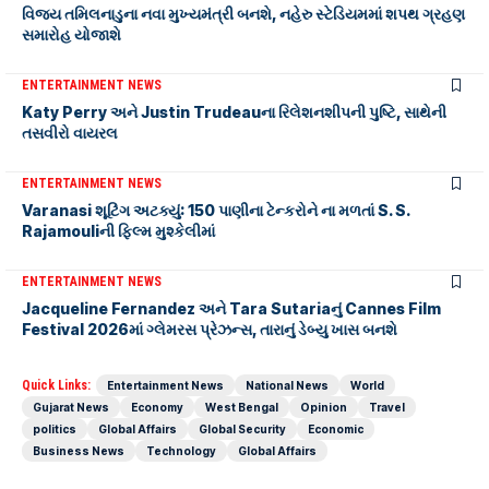
વિજય તમિલનાડુના નવા મુખ્યમંત્રી બનશે, નહેરુ સ્ટેડિયમમાં શપથ ગ્રહણ
સમારોહ યોજાશે
ENTERTAINMENT NEWS
Katy Perry અને Justin Trudeauના રિલેશનશીપની પુષ્ટિ, સાથેની
તસવીરો વાયરલ
ENTERTAINMENT NEWS
Varanasi શૂટિંગ અટક્યું: 150 પાણીના ટેન્કરોને ના મળતાં S. S.
Rajamouliની ફિલ્મ મુશ્કેલીમાં
ENTERTAINMENT NEWS
Jacqueline Fernandez અને Tara Sutariaનું Cannes Film
Festival 2026માં ગ્લેમરસ પ્રેઝન્સ, તારાનું ડેબ્યુ ખાસ બનશે
Quick Links:
Entertainment News
National News
World
Gujarat News
Economy
West Bengal
Opinion
Travel
politics
Global Affairs
Global Security
Economic
Business News
Technology
Global Affairs