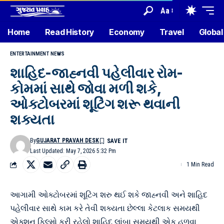
Aa
Home
Read History
Economy
Travel
Global
ENTERTAINMENT NEWS
શાહિદ-જાહ્નવી પહેલીવાર રોમ-
કોમમાં સાથે જોવા મળી શકે,
ઓક્ટોબરમાં શૂટિંગ શરૂ થવાની
શક્યતા
By
GUJARAT PRAVAH DESK
Last Updated: May 7, 2026 5:32 Pm
1 Min Read
આગામી ઓક્ટોબરમાં શૂટિંગ શરુ થઈ શકે જાહ્નવી અને શાહિદ
પહેલીવાર સાથે કામ કરે તેવી શક્યતા છેલ્લા કેટલાક સમયથી
એક્શન ફિલ્મો કરી રહેલો શાહિદ લાંબા સમયથી એક હળવા