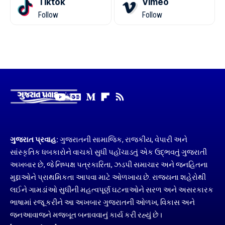
Tiktok
Vimeo
Follow
Follow
ગુજરાત પ્રવાહ:
ગુજરાતની સામાજિક, રાજકીય, વેપારી અને
સાંસ્કૃતિક ધબકારોને વાચકો સુધી પહોંચાડતું એક ઉદ્ભવતું ગુજરાતી
અખબાર છે, જે નિષ્પક્ષ પત્રકારિતા, ઝડપી સમાચાર અને જનહિતના
મુદ્દાઓને પ્રાથમિકતા આપવા માટે ઓળખાય છે. રાજ્યના શહેરોથી
લઈને ગામડાંઓ સુધીની મહત્વપૂર્ણ ઘટનાઓને સરળ અને અસરકારક
ભાષામાં રજૂ કરીને આ અખબાર ગુજરાતની ઓળખ, વિકાસ અને
જનઆવાજને મજબૂત બનાવવાનું કાર્ય કરી રહ્યું છે।