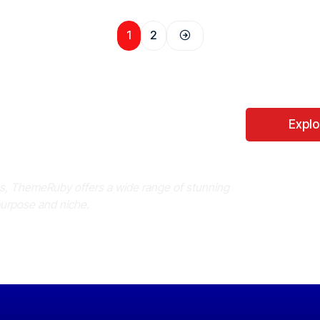
1
2
Perfect WordPress
Expl
es, ThemeRuby offers a wide range of stunning
purpose and niche.