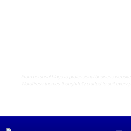
Where Niche Finds Its 
Match
From personal blogs to professional business websit
WordPress themes thoughtfully crafted to suit every 