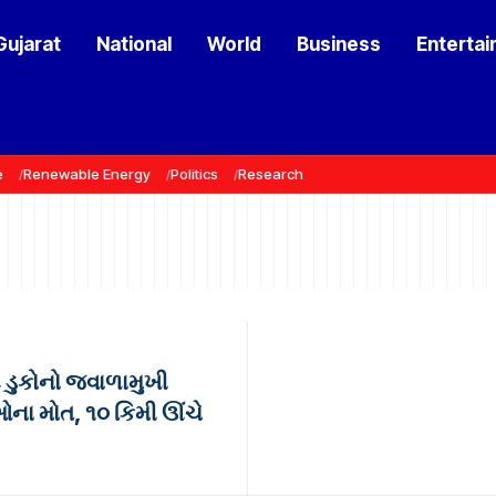
Gujarat
National
World
Business
Enterta
e
Renewable Energy
Politics
Research
 ડુકોનો જ્વાળામુખી
ઓના મોત, ૧૦ કિમી ઊંચે