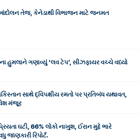
 આંદોલન તેજ, કેનેડાથી વિભાજન માટે જનમત
ા હુમલાને ગણાવ્યું ‘લવ ટેપ’, સીઝફાયર વચ્ચે વધ્યો
ાકિસ્તાન સાથે દ્વિપક્ષીય રમતો પર પ્રતિબંધ યથાવત,
રવેશ મંજૂર
્રિયતા ઘટી, 66% લોકો નાખુશ, ઈરાન મુદ્દે ભારે
ધુ જાણકારી રિપોર્ટ.