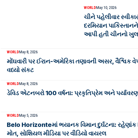
WORLD
May 10, 2026
ચીને પહેલીવાર સ્વીકાર
દરમિયાન પાકિસ્તાનન
આપી હતી ચીનનો ખુલ
WORLD
May 8, 2026
મોંઘવારી પર ઈરાન-અમેરિકા તણાવની અસર, વૈશ્વિક વ
વધ્યો સંકટ
WORLD
May 8, 2026
ડેવિડ એટનબરો 100 વર્ષના: પ્રકૃતિપ્રેમ અને પર્યાવરણ
WORLD
May 5, 2026
Belo Horizonteમાં ભયાનક વિમાન દુર્ઘટના: રહેણાંક બ
મોત, સોશિયલ મીડિયા પર વીડિયો વાયરલ