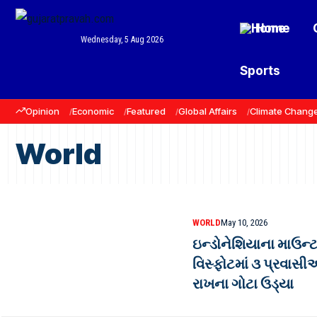
Home
Wednesday, 5 Aug 2026
Sports
Opinion
Economic
Featured
Global Affairs
Climate Chang
World
WORLD
May 10, 2026
ઇન્ડોનેશિયાના માઉન્ટ
વિસ્ફોટમાં ૩ પ્રવાસી
રાખના ગોટા ઉડ્યા