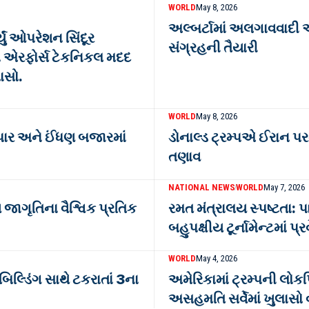
WORLD
May 8, 2026
અલ્બર્ટામાં અલગાવવાદી
્યું ઓપરેશન સિંદૂર
સંગ્રહની તૈયારી
ે એરફોર્સ ટેકનિકલ મદદ
ાસો.
WORLD
May 8, 2026
ેપાર અને ઈંધણ બજારમાં
ડોનાલ્ડ ટ્રમ્પએ ઈરાન પરન
તણાવ
NATIONAL NEWS
WORLD
May 7, 2026
 જાગૃતિના વૈશ્વિક પ્રતિક
રમત મંત્રાલય સ્પષ્ટતા: પ
બહુપક્ષીય ટૂર્નામેન્ટમાં પ્
WORLD
May 4, 2026
િલ્ડિંગ સાથે ટકરાતાં 3ના
અમેરિકામાં ટ્રમ્પની લોકપ
અસહમતિ સર્વેમાં ખુલાસો વ