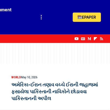
inment
EPAPER
WORLD
May 10, 2026
અમેરિકા-ઈરાન તણાવ વચ્ચે ઈરાની જહાજમાં
ફસાયેલા પાકિસ્તાની નાવિકોને છોડાવવા
પાકિસ્તાનની અપીલ