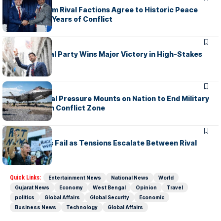
Leaders from Rival Factions Agree to Historic Peace
Talks After Years of Conflict
WORLD
New Political Party Wins Major Victory in High-Stakes
Election
WORLD
International Pressure Mounts on Nation to End Military
Campaign in Conflict Zone
WORLD
Peace Talks Fail as Tensions Escalate Between Rival
Nations
Quick Links:
Entertainment News
National News
World
Gujarat News
Economy
West Bengal
Opinion
Travel
politics
Global Affairs
Global Security
Economic
Business News
Technology
Global Affairs