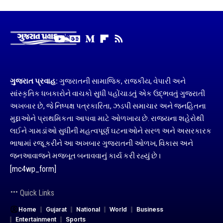
ગુજરાત પ્રવાહ:
ગુજરાતની સામાજિક, રાજકીય, વેપારી અને
સાંસ્કૃતિક ધબકારોને વાચકો સુધી પહોંચાડતું એક ઉદ્ભવતું ગુજરાતી
અખબાર છે, જે નિષ્પક્ષ પત્રકારિતા, ઝડપી સમાચાર અને જનહિતના
મુદ્દાઓને પ્રાથમિકતા આપવા માટે ઓળખાય છે. રાજ્યના શહેરોથી
લઈને ગામડાંઓ સુધીની મહત્વપૂર્ણ ઘટનાઓને સરળ અને અસરકારક
ભાષામાં રજૂ કરીને આ અખબાર ગુજરાતની ઓળખ, વિકાસ અને
જનઆવાજને મજબૂત બનાવવાનું કાર્ય કરી રહ્યું છે।
[mc4wp_form]
Quick Links
Home
Gujarat
National
World
Business
Entertainment
Sports