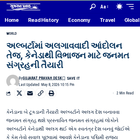
Aa
Home
Read History
Economy
Travel
Global
WORLD
અલ્બર્ટામાં અલગાવવાદી આંદોલન
તેજ, કેનેડાથી વિભાજન માટે જનમત
સંગ્રહની તૈયારી
By
GUJARAT PRAVAH DESK
Last Updated: May 8, 2026 10:15 Pm
2 Min Read
કેનેડાના બે ટૂકડાની તૈયારી અલ્બર્ટાને અલગ દેશ બનાવવા
જનમત સંગ્રહ થશે પ્રસ્તાવિત જનમત સંગ્રહમાં લોકોને
અલ્બર્ટાને કેનેડાથી અલગ થઈ એક સ્વતંત્ર દેશ બનવું જાેઈએ
કે કેમ તેવો સવાલ પૂછવામાં આવશે કેનેડાના પશ્ચિમી રાજ્ય