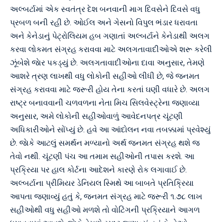
અલ્બર્ટામાં એક સ્વતંત્ર દેશ બનવાની માગ દિવસેને દિવસે વધુ
પ્રબળ બની રહી છે. ઓઈલ અને ગેસનો વિપુલ ભંડાર ધરાવતા
અને કેનેડાનું પેટ્રોલિયમ હબ ગણાતાં અલ્બર્ટાને કેનેડાથી અલગ
કરવા લોકમત સંગ્રહ કરાવવા માટે અલગતાવાદીઓએ શરૂ કરેલી
ઝૂંબેશે જાેર પકડ્યું છે. અલગતાવાદીઓના દાવા અનુસાર, તેમણે
આશરે ત્રણ લાખથી વધુ લોકોની સહીઓ લીધી છે, જે જનમત
સંગ્રહ કરાવવા માટે જરૂરી હોય તેના કરતાં ઘણી વધારે છે. અલગ
રાષ્ટ્ર બનાવવાની ચળવળના નેતા મિચ સિલવેસ્ટ્રેના જણાવ્યા
અનુસાર, અમે લોકોની સહીઓવાળું આવેદનપત્ર ચૂંટણી
અધિકારીઓને સોંપ્યું છે. હવે આ આંદોલન નવા તબક્કામાં પ્રવેશ્યું
છે. જાેકે આટલું સમર્થન મળ્યાનો અર્થ જનમત સંગ્રહ થશે જ
તેવો નથી. ચૂંટણી પંચ આ તમામ સહીઓની તપાસ કરશે. આ
પ્રક્રિયા પર હાલ કોર્ટના આદેશને કારણે રોક લગાવાઈ છે.
અલ્બર્ટાના પ્રીમિયર ડેનિયલ સ્મિથે આ બાબતે પ્રતિક્રિયા
આપતા જણાવ્યું હતું કે, જનમત સંગ્રહ માટે જરૂરી ૧.૭૮ લાખ
સહીઓથી વધુ સહીઓ મળશે તો વોટિંગની પ્રક્રિયાને આગળ