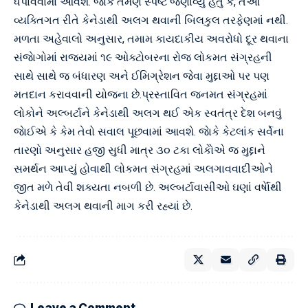
ધપાવવામાં આવશે. જાેકે તેમણે સ્પષ્ટ જણાવ્યું હતું કે, તેઓ
વ્યક્તિગત રીતે કેનેડાથી અલગ થવાની બિલકુલ તરફેણમાં નથી.
મળતા અહેવાલો અનુસાર, તમામ કાયદાકીય અવરોધો દૂર થવાના
સંજાેગોમાં રાજ્યમાં ૧૯ ઓક્ટોબરના રોજ લોકમત સંગ્રહની
સાથે સાથે જ બંધારણ અને ઈમિગ્રેશન જેવા મુદ્દાઓ પર પણ
મતદાન કરાવવાની યોજના છે.પ્રસ્તાવિત જનમત સંગ્રહમાં
લોકોને અલ્બર્ટાને કેનેડાથી અલગ થઈ એક સ્વતંત્ર દેશ બનવું
જાેઈએ કે કેમ તેવો સવાલ પૂછવામાં આવશે. જાેકે કેટલાંક સર્વેના
તારણો અનુસાર હજી સુધી માત્ર ૩૦ ટકા લોકોેએ જ મુદ્દાને
સમર્થન આપ્યું હોવાથી લોકમત સંગ્રહમાં અલગાવવાદીઓને
જીત મળે તેવી શક્યતા નબળી છે. અલ્બર્ટાવાસીઓ ઘણાં વર્ષાેથી
કેનેડાથી અલગ થવાની માગ કરી રહ્યાં છે.