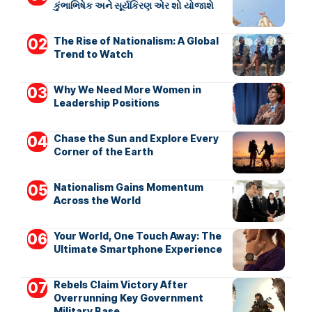
કુંભાભિષેક અને સૂર્યકિરણ એર શો યોજાશે
The Rise of Nationalism: A Global
Trend to Watch
Why We Need More Women in
Leadership Positions
Chase the Sun and Explore Every
Corner of the Earth
Nationalism Gains Momentum
Across the World
Your World, One Touch Away: The
Ultimate Smartphone Experience
Rebels Claim Victory After
Overrunning Key Government
Military Base