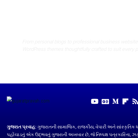
Where Niche Finds Its 
Match
From personal blogs to professional business websit
WordPress themes thoughtfully crafted to suit every 
ગુજરાત પ્રવાહ:
ગુજરાતની સામાજિક, રાજકીય, વેપારી અને સાંસ્કૃતિક 
પહોંચાડતું એક ઉદ્ભવતું ગુજરાતી અખબાર છે, જે નિષ્પક્ષ પત્રકારિતા