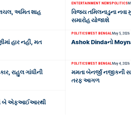
ENTERTAINMENT NEWS
POLITICS
Ma
 હલચલ, અમિત શાહ
વિજય તમિલનાડુના નવા મુ
સમારોહ યોજાશે
POLITICS
WEST BENGAL
May 5, 2026
ાં હાર નહીં, મત
Ashok Dindaનો Moyna 
POLITICS
WEST BENGAL
May 4, 2026
ાર, રાહુલ ગાંધીની
મમતા બેનર્જી નજીકની સા
તરફ આગળ
ાબમાં બે એફઆઈઆરથી