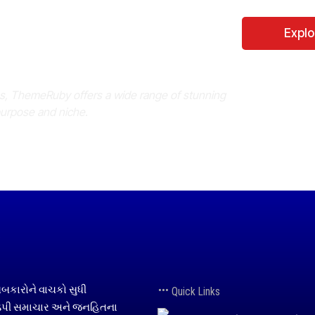
Perfect WordPress
Expl
es, ThemeRuby offers a wide range of stunning
purpose and niche.
ધબકારોને વાચકો સુધી
Quick Links
, ઝડપી સમાચાર અને જનહિતના