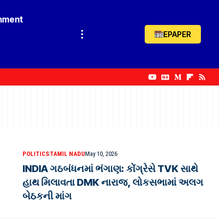
inment
EPAPER
POLITICS
TAMIL NADU
May 10, 2026
INDIA ગઠબંધનમાં ભંગાણ: કોંગ્રેસે TVK સાથે
હાથ મિલાવતા DMK નારાજ, લોકસભામાં અલગ
બેઠકની માંગ