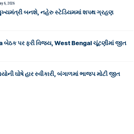
y 6, 2026
ખ્યમંત્રી બનશે, નહેરુ સ્ટેડિયમમાં શપથ ગ્રહણ
બેઠક પર ફરી વિજય, West Bengal ચૂંટણીમાં જીત
યોની ઘોષે હાર સ્વીકારી, બંગાળમાં ભાજપ મોટી જીત