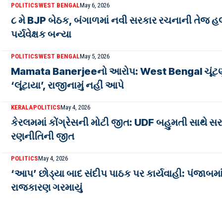
POLITICS
WEST BENGAL
May 6, 2026
૮ મે BJP બેઠક, બંગાળમાં નવી સરકાર રચનાની તેજ
પર્યવેક્ષક બન્યા
POLITICS
WEST BENGAL
May 5, 2026
Mamata Banerjeeનો આરોપ: West Bengal ચૂંટણીમ
‘લૂંટાયા’, રાજીનામું નહીં આપે
KERALA
POLITICS
May 4, 2026
કેરલમમાં કોંગ્રેસની મોટી જીત: UDF બહુમતી સાથે સરક
રણનીતિની જીત
POLITICS
May 4, 2026
‘આપ’ છોડ્યા બાદ સંદીપ પાઠક પર કાર્યવાહી: પંજ
રાજકારણ ગરમાયું