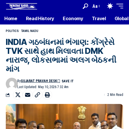
Aa
Home
Read History
Economy
Travel
Global
POLITICS
TAMIL NADU
INDIA ગઠબંધનમાં ભંગાણ: કોંગ્રેસે
TVK સાથે હાથ મિલાવતા DMK
નારાજ, લોકસભામાં અલગ બેઠકની
માંગ
By
GUJARAT PRAVAH DESK
Last Updated: May 10, 2026 7:32 Am
2 Min Read