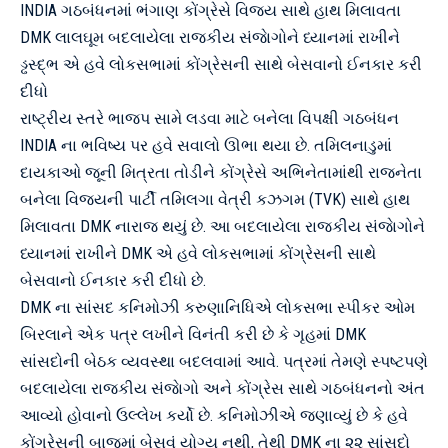
INDIA ગઠબંધનમાં ભંગાણ કોંગ્રેસે વિજય સાથે હાથ મિલાવતા
DMK લાલઘૂમ બદલાયેલા રાજકીય સંજાેગોને ધ્યાનમાં રાખીને
ડ્ઢસ્દ્ભ એ હવે લોકસભામાં કોંગ્રેસની સાથે બેસવાનો ઈનકાર કરી
દીધો
રાષ્ટ્રીય સ્તરે ભાજપ સામે લડવા માટે બનેલા વિપક્ષી ગઠબંધન
INDIA ના ભવિષ્ય પર હવે સવાલો ઊભા થયા છે. તમિલનાડુમાં
દાયકાઓ જૂની મિત્રતા તોડીને કોંગ્રેસે અભિનેતામાંથી રાજનેતા
બનેલા વિજયની પાર્ટી તમિલગા વેત્રી કઝગમ (TVK) સાથે હાથ
મિલાવતા DMK નારાજ થયું છે. આ બદલાયેલા રાજકીય સંજાેગોને
ધ્યાનમાં રાખીને DMK એ હવે લોકસભામાં કોંગ્રેસની સાથે
બેસવાનો ઈનકાર કરી દીધો છે.
DMK ના સાંસદ કનિમોઝી કરુણાનિધિએ લોકસભા સ્પીકર ઓમ
બિરલાને એક પત્ર લખીને વિનંતી કરી છે કે ગૃહમાં DMK
સાંસદોની બેઠક વ્યવસ્થા બદલવામાં આવે. પત્રમાં તેમણે સ્પષ્ટપણે
બદલાયેલા રાજકીય સંજાેગો અને કોંગ્રેસ સાથે ગઠબંધનનો અંત
આવ્યો હોવાનો ઉલ્લેખ કર્યો છે. કનિમોઝીએ જણાવ્યું છે કે હવે
કોંગ્રેસની બાજુમાં બેસવું યોગ્ય નથી, તેથી DMK ના ૨૨ સાંસદો