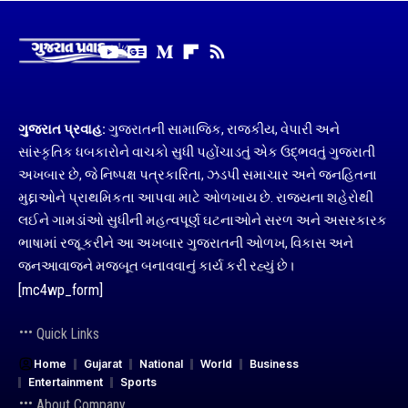
ગુજરાત પ્રવાહ:
ગુજરાતની સામાજિક, રાજકીય, વેપારી અને
સાંસ્કૃતિક ધબકારોને વાચકો સુધી પહોંચાડતું એક ઉદ્ભવતું ગુજરાતી
અખબાર છે, જે નિષ્પક્ષ પત્રકારિતા, ઝડપી સમાચાર અને જનહિતના
મુદ્દાઓને પ્રાથમિકતા આપવા માટે ઓળખાય છે. રાજ્યના શહેરોથી
લઈને ગામડાંઓ સુધીની મહત્વપૂર્ણ ઘટનાઓને સરળ અને અસરકારક
ભાષામાં રજૂ કરીને આ અખબાર ગુજરાતની ઓળખ, વિકાસ અને
જનઆવાજને મજબૂત બનાવવાનું કાર્ય કરી રહ્યું છે।
[mc4wp_form]
Quick Links
Home
Gujarat
National
World
Business
Entertainment
Sports
About Company