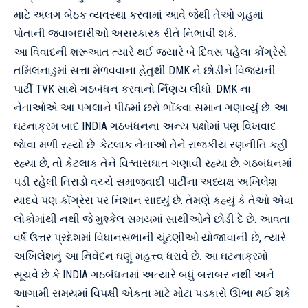
માટે અલગ બેઠક વ્યવસ્થા કરવામાં આવે જેથી તેઓ ગૃહમાં
પોતાની જવાબદારીઓ અસરકારક રીતે નિભાવી શકે.
આ વિવાદની શરૂઆત ત્યારે થઈ જ્યારે બે દિવસ પહેલા કોંગ્રેસે
તમિલનાડુમાં સત્તા મેળવવાના હેતુથી DMK ને છોડીને વિજયની
પાર્ટી TVK સાથે ગઠબંધન કરવાનો ર્નિણય લીધો. DMK ના
નેતાઓએ આ પગલાને પીઠમાં છરો ભોંકવા સમાન ગણાવ્યું છે. આ
ઘટનાક્રમ બાદ INDIA ગઠબંધનના અન્ય પક્ષોમાં પણ વિખવાદ
જાેવા મળી રહ્યો છે. કેટલાક નેતાઓ તેને રાજકીય રણનીતિ કહી
રહ્યા છે, તો કેટલાક તેને વિશ્વાસઘાત ગણાવી રહ્યા છે. ગઠબંધનમાં
પડી રહેલી તિરાડો વચ્ચે સમાજવાદી પાર્ટીના અધ્યક્ષ અખિલેશ
યાદવે પણ કોંગ્રેસ પર નિશાન સાધ્યું છે. તેમણે કહ્યું કે તેઓ એવા
લોકોમાંથી નથી જે મુશ્કેલ સમયમાં સાથીઓને છોડી દે છે. આવતા
વર્ષે ઉત્તર પ્રદેશમાં વિધાનસભાની ચૂંટણીઓ યોજાવાની છે, ત્યારે
અખિલેશનું આ નિવેદન ઘણું મહત્ત્વ ધરાવે છે. આ ઘટનાક્રમો
સૂચવે છે કે INDIA ગઠબંધનમાં અત્યારે બધું બરાબર નથી અને
આગામી સમયમાં વિપક્ષી એકતા માટે મોટા પડકારો ઊભા થઈ શકે