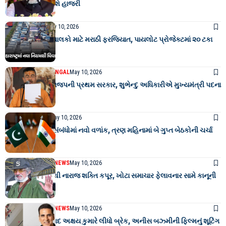
કાર્યક્રમોમાં આપશે હાજરી
MAHARASHTRA
May 10, 2026
મહારાષ્ટ્રમાં રિક્ષાચાલકો માટે મરાઠી ફરજિયાત, પાયલોટ પ્રોજેક્ટમાં ૨૦ ટકા
ડ્રાઈવરો નિષ્ફળ
POLITICS
WEST BENGAL
May 10, 2026
પશ્ચિમ બંગાળમાં ભાજપની પ્રથમ સરકાર, શુભેન્દુ અધિકારીએ મુખ્યમંત્રી પદના
શપથ લીધા
NATIONAL NEWS
May 10, 2026
ભારત-પાકિસ્તાન સંબંધોમાં નવો વળાંક, ત્રણ મહિનામાં બે ગુપ્ત બેઠકોની ચર્ચા
ENTERTAINMENT NEWS
May 10, 2026
મોતની અફવાઓથી નારાજ શક્તિ કપૂર, ખોટા સમાચાર ફેલાવનાર સામે કાનૂની
કાર્યવાહી કરશે
ENTERTAINMENT NEWS
May 10, 2026
આંખોની સર્જરી બાદ અક્ષય કુમારે લીધો બ્રેક, અનીસ બઝ્મીની ફિલ્મનું શૂટિંગ