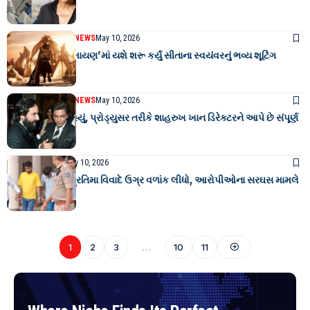
પૂર્ણ
ENTERTAINMENT NEWS
May 10, 2026
૧૬૦૦ કરોડની ‘રામાયણ’માં યશે શરૂ કર્યું સીતાના સ્વયંવરનું ભવ્ય શૂટિંગ
ENTERTAINMENT NEWS
May 10, 2026
સૈફ અલી ખાને કહ્યું, પ્રોડ્યુસર તરીકે શાહરુખ ખાન ડિરેક્ટરને આપે છે સંપૂર્ણ
આઝાદી
GUJARAT NEWS
May 10, 2026
વડોદરામાં ગણેશ પ્રતિમા વિવાદે ઉગ્ર વળાંક લીધો, આરોપીઓના સરઘસ મામલે
હાઇકોર્ટ સખ્ત
1
2
3
…
10
11