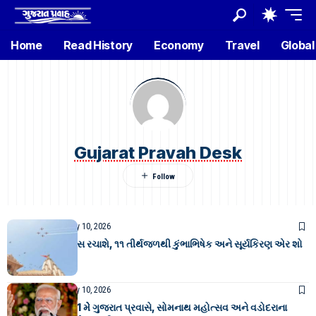
Home
Read History
Economy
Travel
Global
Gujarat Pravah Desk
GUJARAT NEWS
May 10, 2026
સોમનાથમાં ઇતિહાસ રચાશે, ૧૧ તીર્થજળથી કુંભાભિષેક અને સૂર્યકિરણ એર શો
યોજાશે
GUJARAT NEWS
May 10, 2026
પીએમ મોદી 10-11 મેે ગુજરાત પ્રવાસે, સોમનાથ મહોત્સવ અને વડોદરાના