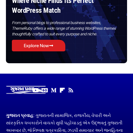
Where Niche Finds Its Perfect
WordPress Match
From personal blogs to professional business websites,
ThemeRuby offers a wide range of stunning WordPress themes
thoughtfully crafted to suit every purpose and niche.
Explore Now
ગુજરાત પ્રવાહ:
ગુજરાતની સામાજિક, રાજકીય, વેપારી અને
સાંસ્કૃતિક ધબકારોને વાચકો સુધી પહોંચાડતું એક ઉદ્ભવતું ગુજરાતી
અખબાર છે, જે નિષ્પક્ષ પત્રકારિતા, ઝડપી સમાચાર અને જનહિતના