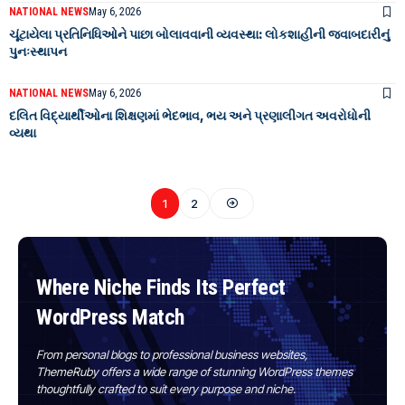
NATIONAL NEWS
May 6, 2026
ચૂંટાયેલા પ્રતિનિધિઓને પાછા બોલાવવાની વ્યવસ્થા: લોકશાહીની જવાબદારીનું
પુનઃસ્થાપન
NATIONAL NEWS
May 6, 2026
દલિત વિદ્યાર્થીઓના શિક્ષણમાં ભેદભાવ, ભય અને પ્રણાલીગત અવરોધોની
વ્યથા
1
2
Where Niche Finds Its Perfect
WordPress Match
From personal blogs to professional business websites,
ThemeRuby offers a wide range of stunning WordPress themes
thoughtfully crafted to suit every purpose and niche.