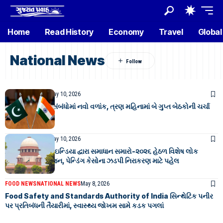
Home
Read History
Economy
Travel
Global
National News
NATIONAL NEWS
May 10, 2026
ભારત-પાકિસ્તાન સંબંધોમાં નવો વળાંક, ત્રણ મહિનામાં બે ગુપ્ત બેઠકોની ચર્ચા
NATIONAL NEWS
May 10, 2026
સુપ્રીમ કોર્ટ ઓફ ઇન્ડિયા દ્વારા સમાધાન સમારો-૨૦૨૬ હેઠળ વિશેષ લોક
અદાલતનું આયોજન, પેન્ડિંગ કેસોના ઝડપી નિરાકરણ માટે પહેલ
FOOD NEWS
NATIONAL NEWS
May 8, 2026
Food Safety and Standards Authority of India સિન્થેટિક પનીર
પર પ્રતિબંધની તૈયારીમાં, સ્વાસ્થ્ય જોખમ સામે કડક પગલાં