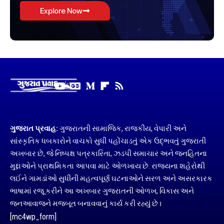
Explore Now
ગુજરાત પ્રવાહ:
ગુજરાતની સામાજિક, રાજકીય, વેપારી અને
સાંસ્કૃતિક ધબકારોને વાચકો સુધી પહોંચાડતું એક ઉદ્ભવતું ગુજરાતી
અખબાર છે, જે નિષ્પક્ષ પત્રકારિતા, ઝડપી સમાચાર અને જનહિતના
મુદ્દાઓને પ્રાથમિકતા આપવા માટે ઓળખાય છે. રાજ્યના શહેરોથી
લઈને ગામડાંઓ સુધીની મહત્વપૂર્ણ ઘટનાઓને સરળ અને અસરકારક
ભાષામાં રજૂ કરીને આ અખબાર ગુજરાતની ઓળખ, વિકાસ અને
જનઆવાજને મજબૂત બનાવવાનું કાર્ય કરી રહ્યું છે।
[mc4wp_form]