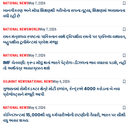
NATIONAL NEWS
May 7, 2026
ખાનગીકરણ અને મોંઘા શિક્ષણથી ગરીબોના સપના તૂટ્યા, શિક્ષણમાં અસમાનતા
વધી રહી છે
NATIONAL NEWS
WORLD
May 7, 2026
રમત મંત્રાલય સ્પષ્ટતા: પાકિસ્તાન સાથે દ્વિપક્ષીય રમતો પર પ્રતિબંધ યથાવત,
બહુપક્ષીય ટૂર્નામેન્ટમાં પ્રવેશ મંજૂર
NATIONAL NEWS
May 7, 2026
IMF ચેતવણી: ક્રૂડ મોંઘું થતાં ભારતે પેટ્રોલ-ડીઝલના ભાવ વધારવા પડશે, નહીં
તો અર્થતંત્ર અસરગ્રસ્ત થશે
GUJARAT NEWS
NATIONAL NEWS
May 6, 2026
ગુજરાતમાં સેમીકંડક્ટર ક્ષેત્રે મોટી છલાંગ, કેન્દ્રએ 4000 કરોડના બે નવા
પ્રોજેક્ટ્સને મંજૂરી આપી
NATIONAL NEWS
May 6, 2026
કોગ્નિઝન્ટમાં 15,000થી વધુ કર્મચારીઓની છટણીની તૈયારી, ભારત પર સૌથી
વધુ અસર શક્ય