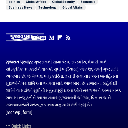
politics
Global Affairs
Global Security
Economic
Business News
Technology
Global Affairs
ગુજરાત પ્રવાહ:
ગુજરાતની સામાજિક, રાજકીય, વેપારી અને
સાંસ્કૃતિક ધબકારોને વાચકો સુધી પહોંચાડતું એક ઉદ્ભવતું ગુજરાતી
અખબાર છે, જે નિષ્પક્ષ પત્રકારિતા, ઝડપી સમાચાર અને જનહિતના
મુદ્દાઓને પ્રાથમિકતા આપવા માટે ઓળખાય છે. રાજ્યના શહેરોથી
લઈને ગામડાંઓ સુધીની મહત્વપૂર્ણ ઘટનાઓને સરળ અને અસરકારક
ભાષામાં રજૂ કરીને આ અખબાર ગુજરાતની ઓળખ, વિકાસ અને
જનઆવાજને મજબૂત બનાવવાનું કાર્ય કરી રહ્યું છે।
[mc4wp_form]
Quick Links