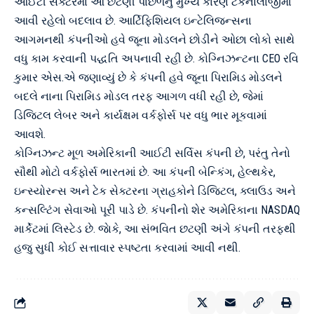
આઈટી સેક્ટરમાં આ છટણી પાછળનું મુખ્ય કારણ ટેકનોલોજીમાં
આવી રહેલો બદલાવ છે. આર્ટિફિશિયલ ઇન્ટેલિજન્સના
આગમનથી કંપનીઓ હવે જૂના મોડલને છોડીને ઓછા લોકો સાથે
વધુ કામ કરવાની પદ્ધતિ અપનાવી રહી છે. કોગ્નિઝન્ટના CEO રવિ
કુમાર એસ.એ જણાવ્યું છે કે કંપની હવે જૂના પિરામિડ મોડલને
બદલે નાના પિરામિડ મોડલ તરફ આગળ વધી રહી છે, જેમાં
ડિજિટલ લેબર અને કાર્યક્ષમ વર્કફોર્સ પર વધુ ભાર મૂકવામાં
આવશે.
કોગ્નિઝન્ટ મૂળ અમેરિકાની આઈટી સર્વિસ કંપની છે, પરંતુ તેનો
સૌથી મોટો વર્કફોર્સ ભારતમાં છે. આ કંપની બેન્કિંગ, હેલ્થકેર,
ઇન્સ્યોરન્સ અને ટેક સેક્ટરના ગ્રાહકોને ડિજિટલ, ક્લાઉડ અને
કન્સલ્ટિંગ સેવાઓ પૂરી પાડે છે. કંપનીનો શેર અમેરિકાના NASDAQ
માર્કેટમાં લિસ્ટેડ છે. જાેકે, આ સંભવિત છટણી અંગે કંપની તરફથી
હજુ સુધી કોઈ સત્તાવાર સ્પષ્ટતા કરવામાં આવી નથી.