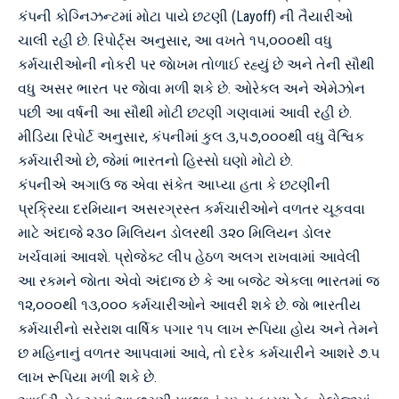
કંપની કોગ્નિઝન્ટમાં મોટા પાયે છટણી (Layoff) ની તૈયારીઓ
ચાલી રહી છે. રિપોર્ટ્સ અનુસાર, આ વખતે ૧૫,૦૦૦થી વધુ
કર્મચારીઓની નોકરી પર જાેખમ તોળાઈ રહ્યું છે અને તેની સૌથી
વધુ અસર ભારત પર જાેવા મળી શકે છે. ઓરેકલ અને એમેઝોન
પછી આ વર્ષની આ સૌથી મોટી છટણી ગણવામાં આવી રહી છે.
મીડિયા રિપોર્ટ અનુસાર, કંપનીમાં કુલ ૩,૫૭,૦૦૦થી વધુ વૈશ્વિક
કર્મચારીઓ છે, જેમાં ભારતનો હિસ્સો ઘણો મોટો છે.
કંપનીએ અગાઉ જ એવા સંકેત આપ્યા હતા કે છટણીની
પ્રક્રિયા દરમિયાન અસરગ્રસ્ત કર્મચારીઓને વળતર ચૂકવવા
માટે અંદાજે ૨૩૦ મિલિયન ડોલરથી ૩૨૦ મિલિયન ડોલર
ખર્ચવામાં આવશે. પ્રોજેક્ટ લીપ હેઠળ અલગ રાખવામાં આવેલી
આ રકમને જાેતા એવો અંદાજ છે કે આ બજેટ એકલા ભારતમાં જ
૧૨,૦૦૦થી ૧૩,૦૦૦ કર્મચારીઓને આવરી શકે છે. જાે ભારતીય
કર્મચારીનો સરેરાશ વાર્ષિક પગાર ૧૫ લાખ રૂપિયા હોય અને તેમને
છ મહિનાનું વળતર આપવામાં આવે, તો દરેક કર્મચારીને આશરે ૭.૫
લાખ રૂપિયા મળી શકે છે.