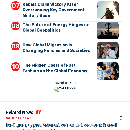
Rebels Claim Victory After
Overrunning Key Government
Military Base
The Future of Energy Hinges on
Global Geopolitics
How Global Migration Is
Changing Policies and Societies
The Hidden Costs of Fast
Fashion on the Global Economy
- Advertisement -
Related News
NATIONAL NEWS
દેશની હાલત, પ્રદૂષણ, બેરોજગારી અને ગામડાંની અવગણના: વિકાસની