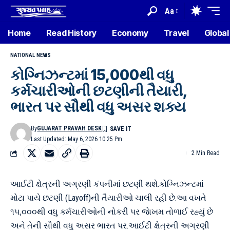
Aa
Home
Read History
Economy
Travel
Global
NATIONAL NEWS
કોગ્નિઝન્ટમાં 15,000થી વધુ
કર્મચારીઓની છટણીની તૈયારી,
ભારત પર સૌથી વધુ અસર શક્ય
By
GUJARAT PRAVAH DESK
Last Updated: May 6, 2026 10:25 Pm
2 Min Read
આઈટી ક્ષેત્રની અગ્રણી કંપનીમાં છટણી થશે.કોગ્નિઝન્ટમાં
મોટા પાયે છટણી (Layoff)ની તૈયારીઓ ચાલી રહી છે.આ વખતે
૧૫,૦૦૦થી વધુ કર્મચારીઓની નોકરી પર જાેખમ તોળાઈ રહ્યું છે
અને તેની સૌથી વધુ અસર ભારત પર.આઈટી ક્ષેત્રની અગ્રણી