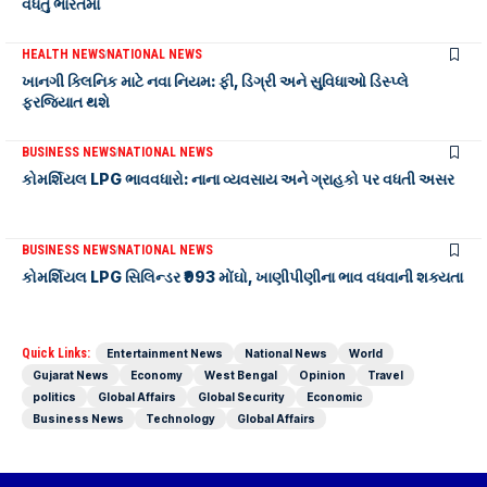
વધતું ભારતમાં
HEALTH NEWS
NATIONAL NEWS
ખાનગી ક્લિનિક માટે નવા નિયમ: ફી, ડિગ્રી અને સુવિધાઓ ડિસ્પ્લે
ફરજિયાત થશે
BUSINESS NEWS
NATIONAL NEWS
કોમર્શિયલ LPG ભાવવધારો: નાના વ્યવસાય અને ગ્રાહકો પર વધતી અસર
BUSINESS NEWS
NATIONAL NEWS
કોમર્શિયલ LPG સિલિન્ડર ₹993 મોંઘો, ખાણીપીણીના ભાવ વધવાની શક્યતા
Quick Links:
Entertainment News
National News
World
Gujarat News
Economy
West Bengal
Opinion
Travel
politics
Global Affairs
Global Security
Economic
Business News
Technology
Global Affairs