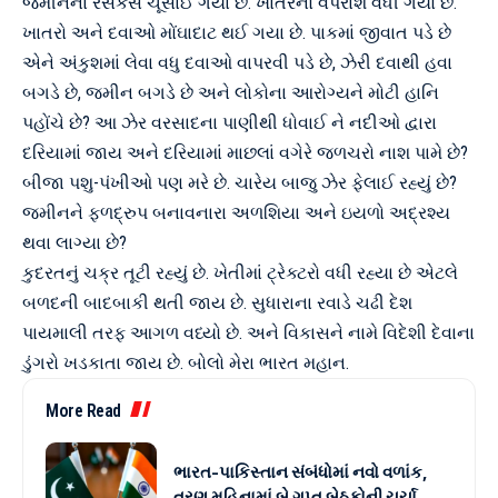
જમીનના રસકસ ચૂસાઈ ગયા છે. ખાતરનો વપરાશ વધી ગયો છે.
ખાતરો અને દવાઓ મોંઘાદાટ થઈ ગયા છે. પાકમાં જીવાત પડે છે
એને અંકુશમાં લેવા વધુ દવાઓ વાપરવી પડે છે, ઝેરી દવાથી હવા
બગડે છે, જમીન બગડે છે અને લોકોના આરોગ્યને મોટી હાનિ
પહોંચે છે? આ ઝેર વરસાદના પાણીથી ધોવાઈ ને નદીઓ દ્વારા
દરિયામાં જાય અને દરિયામાં માછલાં વગેરે જળચરો નાશ પામે છે?
બીજા પશુ-પંખીઓ પણ મરે છે. ચારેય બાજુ ઝેર ફેલાઈ રહ્યું છે?
જમીનને ફળદ્રુપ બનાવનારા અળશિયા અને ઇયળો અદ્રશ્ય
થવા લાગ્યા છે?
કુદરતનું ચક્ર તૂટી રહ્યું છે. ખેતીમાં ટ્રેક્ટરો વધી રહ્યા છે એટલે
બળદની બાદબાકી થતી જાય છે. સુધારાના રવાડે ચઢી દેશ
પાયમાલી તરફ આગળ વધ્યો છે. અને વિકાસને નામે વિદેશી દેવાના
ડુંગરો ખડકાતા જાય છે. બોલો મેરા ભારત મહાન.
More Read
ભારત-પાકિસ્તાન સંબંધોમાં નવો વળાંક,
ત્રણ મહિનામાં બે ગુપ્ત બેઠકોની ચર્ચા