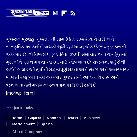
ગુજરાત પ્રવાહ:
ગુજરાતની સામાજિક, રાજકીય, વેપારી અને
સાંસ્કૃતિક ધબકારોને વાચકો સુધી પહોંચાડતું એક ઉદ્ભવતું ગુજરાતી
અખબાર છે, જે નિષ્પક્ષ પત્રકારિતા, ઝડપી સમાચાર અને જનહિતના
મુદ્દાઓને પ્રાથમિકતા આપવા માટે ઓળખાય છે. રાજ્યના શહેરોથી
લઈને ગામડાંઓ સુધીની મહત્વપૂર્ણ ઘટનાઓને સરળ અને અસરકારક
ભાષામાં રજૂ કરીને આ અખબાર ગુજરાતની ઓળખ, વિકાસ અને
જનઆવાજને મજબૂત બનાવવાનું કાર્ય કરી રહ્યું છે।
[mc4wp_form]
Quick Links
Home
Gujarat
National
World
Business
Entertainment
Sports
About Company