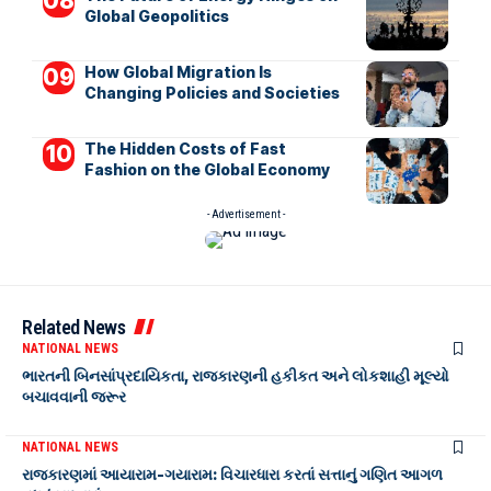
Global Geopolitics
How Global Migration Is
Changing Policies and Societies
The Hidden Costs of Fast
Fashion on the Global Economy
- Advertisement -
Related News
NATIONAL NEWS
ભારતની બિનસાંપ્રદાયિકતા, રાજકારણની હકીકત અને લોકશાહી મૂલ્યો
બચાવવાની જરૂર
NATIONAL NEWS
રાજકારણમાં આયારામ-ગયારામ: વિચારધારા કરતાં સત્તાનું ગણિત આગળ