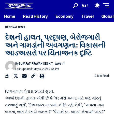
Aa
Home
Read History
Economy
Travel
Global
NATIONAL NEWS
દેશની હાલત, પ્રદૂષણ, બેરોજગારી
અને ગામડાંની અવગણના: વિકાસની
આડઅસરો પર ચિંતાજનક દૃષ્ટિ
By
GUJARAT PRAVAH DESK
Last Updated: May 5, 2026 7:55 Pm
2 Min Read
(છગનલાલ મેવાડા ધ્વારા) સુરત.
આજે દેશની હાલત એવી છે કે “વર મરો-કન્યા મરો પણ ગોરનું
તરભાણું ભરો”, “દેશ જાય ખાડામાં, નીતિ રહી નેવે.”, “અપના કામ
બનતા, ભાડ મે જાયે જનતા?” “પૈસાને પદ પાછળ નેતાઓ ગાંડા?”