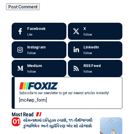
Facebook
X
Like
Follow
Instagram
LinkedIn
Follow
Follow
Medium
RSS Feed
Follow
Follow
Subscribe to our newsletter to get our newest articles instantly!
[mc4wp_form]
Most Read
સોમનાથમાં ઇતિહાસ રચાશે, ૧૧ તીર્થજળથી
કુંભાભિષેક અને સૂર્યકિરણ એર શો યોજાશે