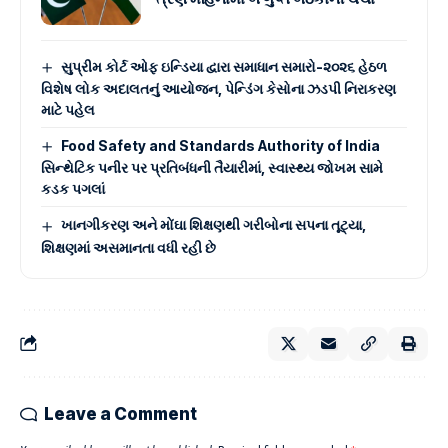
સુપ્રીમ કોર્ટ ઓફ ઇન્ડિયા દ્વારા સમાધાન સમારો-૨૦૨૬ હેઠળ
વિશેષ લોક અદાલતનું આયોજન, પેન્ડિંગ કેસોના ઝડપી નિરાકરણ
માટે પહેલ
Food Safety and Standards Authority of India
સિન્થેટિક પનીર પર પ્રતિબંધની તૈયારીમાં, સ્વાસ્થ્ય જોખમ સામે
કડક પગલાં
ખાનગીકરણ અને મોંઘા શિક્ષણથી ગરીબોના સપના તૂટ્યા,
શિક્ષણમાં અસમાનતા વધી રહી છે
Leave a Comment