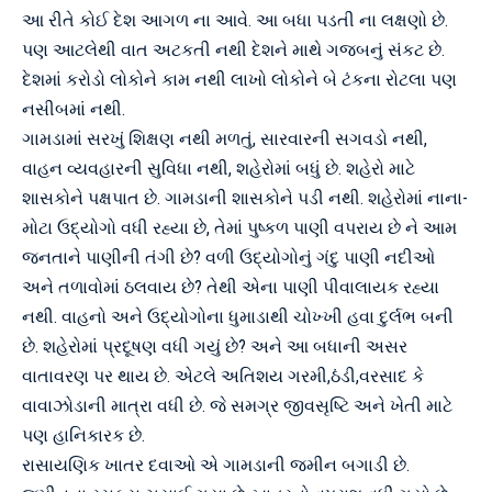
આ રીતે કોઈ દેશ આગળ ના આવે. આ બધા પડતી ના લક્ષણો છે.
પણ આટલેથી વાત અટકતી નથી દેશને માથે ગજબનું સંકટ છે.
દેશમાં કરોડો લોકોને કામ નથી લાખો લોકોને બે ટંકના રોટલા પણ
નસીબમાં નથી.
ગામડામાં સરખું શિક્ષણ નથી મળતું, સારવારની સગવડો નથી,
વાહન વ્યવહારની સુવિધા નથી, શહેરોમાં બધું છે. શહેરો માટે
શાસકોને પક્ષપાત છે. ગામડાની શાસકોને પડી નથી. શહેરોમાં નાના-
મોટા ઉદ્યોગો વધી રહ્યા છે, તેમાં પુષ્કળ પાણી વપરાય છે ને આમ
જનતાને પાણીની તંગી છે? વળી ઉદ્યોગોનું ગંદુ પાણી નદીઓ
અને તળાવોમાં ઠલવાય છે? તેથી એના પાણી પીવાલાયક રહ્યા
નથી. વાહનો અને ઉદ્યોગોના ધુમાડાથી ચોખ્ખી હવા દુર્લભ બની
છે. શહેરોમાં પ્રદૂષણ વધી ગયું છે? અને આ બધાની અસર
વાતાવરણ પર થાય છે. એટલે અતિશય ગરમી,ઠંડી,વરસાદ કે
વાવાઝોડાની માત્રા વધી છે. જે સમગ્ર જીવસૃષ્ટિ અને ખેતી માટે
પણ હાનિકારક છે.
રાસાયણિક ખાતર દવાઓ એ ગામડાની જમીન બગાડી છે.