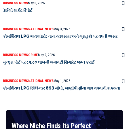
BUSINESS NEWS
May 5, 2026
ડેઈલી માર્કેટ રિપોર્ટ
BUSINESS NEWS
NATIONAL NEWS
May 3, 2026
કોમર્શિયલ LPG ભાવવધારો: નાના વ્યવસાય અને ગ્રાહકો પર વધતી અસર
BUSINESS NEWS
CRIME
May 2, 2026
મુન્દ્રા પોર્ટ પર ૮૨.૮૦ લાખની બનાવટી સિગારેટ જપ્ત કરાઈ
BUSINESS NEWS
NATIONAL NEWS
May 1, 2026
કોમર્શિયલ LPG સિલિન્ડર ₹993 મોંઘો, ખાણીપીણીના ભાવ વધવાની શક્યતા
Where Niche Finds Its Perfect