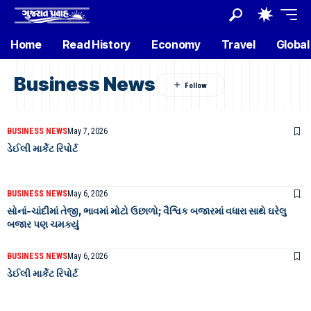
Home
Read History
Economy
Travel
Global
Business News
BUSINESS NEWS
May 7, 2026
ડેઈલી માર્કેટ રિપોર્ટ
BUSINESS NEWS
May 6, 2026
સોનાં-ચાંદીમાં તેજી, ભાવમાં મોટો ઉછાળો; વૈશ્વિક બજારમાં વધારા સાથે ઘરેલુ
બજાર પણ ચમક્યું
BUSINESS NEWS
May 6, 2026
ડેઈલી માર્કેટ રિપોર્ટ