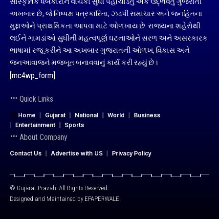
સાંસ્કૃતિક ધબકારોને વાચકો સુધી પહોંચાડતું એક ઉદ્ભવતું ગુજરાતી
અખબાર છે, જે નિષ્પક્ષ પત્રકારિતા, ઝડપી સમાચાર અને જનહિતના
મુદ્દાઓને પ્રાથમિકતા આપવા માટે ઓળખાય છે. રાજ્યના શહેરોથી
લઈને ગામડાંઓ સુધીની મહત્વપૂર્ણ ઘટનાઓને સરળ અને અસરકારક
ભાષામાં રજૂ કરીને આ અખબાર ગુજરાતની ઓળખ, વિકાસ અને
જનઆવાજને મજબૂત બનાવવાનું કાર્ય કરી રહ્યું છે।
[mc4wp_form]
Quick Links
Home
Gujarat
National
World
Business
Entertainment
Sports
About Company
Contact Us
Advertise with US
Privacy Policy
© Gujarat Pravah. All Rights Reserved.
Designed and Maintained by
EPAPERWALE