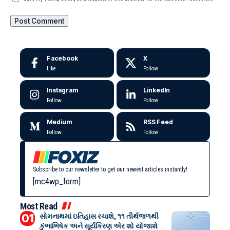
Facebook
X
Like
Follow
Instagram
LinkedIn
Follow
Follow
Medium
RSS Feed
Follow
Follow
Subscribe to our newsletter to get our newest articles instantly!
[mc4wp_form]
Most Read
સોમનાથમાં ઇતિહાસ રચાશે, ૧૧ તીર્થજળથી
કુંભાભિષેક અને સૂર્યકિરણ એર શો યોજાશે