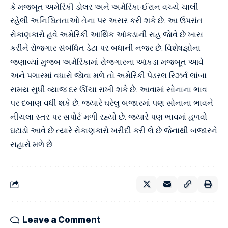
કે મજબૂત અમેરિકી ડોલર અને અમેરિકા-ઈરાન વચ્ચે ચાલી
રહેલી અનિશ્ચિતતાઓ તેના પર અસર કરી શકે છે. આ ઉપરાંત
રોકાણકારો હવે અમેરિકી આર્થિક આંકડાની રાહ જાેવે છે ખાસ
કરીને રોજગાર સંબંધિત ડેટા પર બધાની નજર છે. વિશેષજ્ઞોના
જણાવ્યાં મુજબ અમેરિકામાં રોજગારના આંકડા મજબૂત આવે
અને પગારમાં વધારો જાેવા મળે તો અમેરિકી પેડરલ રિઝર્વ લાંબા
સમય સુધી વ્યાજ દર ઊંચા રાખી શકે છે. આવામાં સોનાના ભાવ
પર દબાણ વધી શકે છે. જ્યારે ઘરેલુ બજારમાં પણ સોનાના ભાવને
નીચલા સ્તર પર સપોર્ટ મળી રહ્યો છે. જ્યારે પણ ભાવમાં હળવો
ઘટાડો આવે છે ત્યારે રોકાણકારો ખરીદી કરી લે છે જેનાથી બજારને
સહારો મળે છે.
Leave a Comment