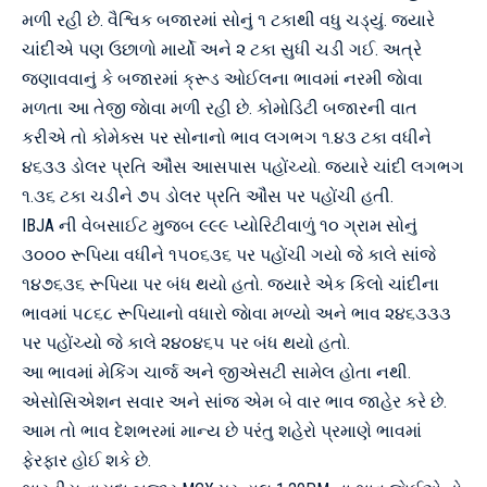
મળી રહી છે. વૈશ્વિક બજારમાં સોનું ૧ ટકાથી વધુ ચડ્યું. જ્યારે
ચાંદીએ પણ ઉછાળો માર્યો અને ૨ ટકા સુધી ચડી ગઈ. અત્રે
જણાવવાનું કે બજારમાં ક્રૂડ ઓઈલના ભાવમાં નરમી જાેવા
મળતા આ તેજી જાેવા મળી રહી છે. કોમોડિટી બજારની વાત
કરીએ તો કોમેક્સ પર સોનાનો ભાવ લગભગ ૧.૪૩ ટકા વધીને
૪૬૩૩ ડોલર પ્રતિ ઔંસ આસપાસ પહોંચ્યો. જ્યારે ચાંદી લગભગ
૧.૩૬ ટકા ચડીને ૭૫ ડોલર પ્રતિ ઔંસ પર પહોંચી હતી.
IBJA ની વેબસાઈટ મુજબ ૯૯૯ પ્યોરિટીવાળું ૧૦ ગ્રામ સોનું
૩૦૦૦ રૂપિયા વધીને ૧૫૦૬૩૬ પર પહોંચી ગયો જે કાલે સાંજે
૧૪૭૬૩૬ રૂપિયા પર બંધ થયો હતો. જ્યારે એક કિલો ચાંદીના
ભાવમાં ૫૮૬૮ રૂપિયાનો વધારો જાેવા મળ્યો અને ભાવ ૨૪૬૩૩૩
પર પહોંચ્યો જે કાલે ૨૪૦૪૬૫ પર બંધ થયો હતો.
આ ભાવમાં મેકિંગ ચાર્જ અને જીએસટી સામેલ હોતા નથી.
એસોસિએશન સવાર અને સાંજ એમ બે વાર ભાવ જાહેર કરે છે.
આમ તો ભાવ દેશભરમાં માન્ય છે પરંતુ શહેરો પ્રમાણે ભાવમાં
ફેરફાર હોઈ શકે છે.