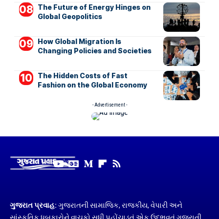
The Future of Energy Hinges on
Global Geopolitics
How Global Migration Is
Changing Policies and Societies
The Hidden Costs of Fast
Fashion on the Global Economy
- Advertisement -
ગુજરાત પ્રવાહ:
ગુજરાતની સામાજિક, રાજકીય, વેપારી અને
સાંસ્કૃતિક ધબકારોને વાચકો સુધી પહોંચાડતું એક ઉદ્ભવતું ગુજરાતી