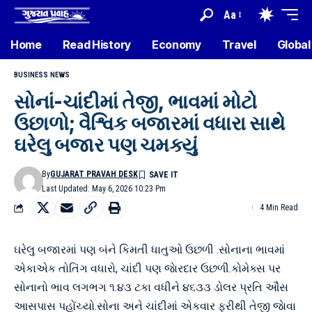
Aa
Home
Read History
Economy
Travel
Global
BUSINESS NEWS
સોનાં-ચાંદીમાં તેજી, ભાવમાં મોટો
ઉછાળો; વૈશ્વિક બજારમાં વધારા સાથે
ઘરેલુ બજાર પણ ચમક્યું
By
GUJARAT PRAVAH DESK
Last Updated: May 6, 2026 10:23 Pm
4 Min Read
ઘરેલુ બજારમાં પણ બંને કિમતી ધાતુઓ ઉછળી .સોનાના ભાવમાં
એકાએક તોતિંગ વધારો, ચાંદી પણ જાેરદાર ઉછળી.કોમેક્સ પર
સોનાનો ભાવ લગભગ ૧.૪૩ ટકા વધીને ૪૬૩૩ ડોલર પ્રતિ ઔંસ
આસપાસ પહોંચ્યો.સોના અને ચાંદીમાં એકવાર ફરીથી તેજી જાેવા