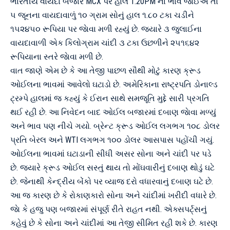
ભારતીય વાયદા બજાર MCX પર હાલ 1.20PM ના ભાવ જાેઈએ તો
૫ જૂનના વાયદાવાળું ૧૦ ગ્રામ સોનું હાલ ૧.૮૦ ટકા ચડીને
૧૫૨૪૫૦ રૂપિયા પર જાેવા મળી રહ્યું છે. જ્યારે ૩ જુલાઈના
વાયદાવાળી એક કિલોગ્રામ ચાંદી ૩ ટકા ઉછળીને ૨૫૧૬૪૨
રૂપિયાના સ્તરે જાેવા મળી છે.
વાત જાણે એમ છે કે આ તેજી પાછળ સૌથી મોટું કારણ ક્રૂડ
ઓઈલના ભાવમાં આવેલો ઘટાડો છે. અમેરિકાના રાષ્ટ્રપતિ ડોનાલ્ડ
ટ્રમ્પે હાલમાં જ કહ્યું કે ઈરાન સાથે સમજૂતિ મુદ્દે સારી પ્રગતિ
થઈ રહી છે. આ નિવેદન બાદ ઓઈલ બજારમાં દબાણ જાેવા મળ્યું
અને ભાવ પણ નીચે ગયો. બ્રેન્ટ ક્રૂડ ઓઈલ લગભગ ૧૦૮ ડોલર
પ્રતિ બેરલ અને WTI લગભગ ૧૦૦ ડોલર આસપાસ પહોંચી ગયું.
ઓઈલના ભાવમાં ઘટાડાની સીધી અસર સોના અને ચાંદી પર પડે
છે. જ્યારે ક્રૂડ ઓઈલ સસ્તું થાય તો મોંઘવારીનું દબાણ થોડું ઘટે
છે. જેનાથી કેન્દ્રીય બેંકો પર વ્યાજ દરો વધારવાનું દબાણ ઘટે છે.
આ જ કારણ છે કે રોકાણકારો સોના અને ચાંદીમાં ખરીદી વધારે છે.
જાે કે હજુ પણ બજારમાં સંપૂર્ણ રીતે રાહત નથી. એક્સપર્ટ્સનું
કહેવું છે કે સોના અને ચાંદીમાં આ તેજી સીમિત રહી શકે છે. કારણ