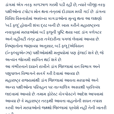
ડાંગમાં એક તરફ કાળઝાળ ગરમી પડી રહી છે, ત્યારે બીજી તરફ
પક્ષીઓના ટપોટપ મોત થતા તંત્રમાં દોડધામ મચી ગઈ છે. ડાંગના
વિવિધ વિસ્તારોમાં અસંખ્ય કાગડાઓના મૃત્યુ થતા આ લક્ષણો
‘બર્ડ ફ્લૂ‘ હોવાની શંકા દ્રઢ બની છે. ખાસ કરીને મહારાષ્ટ્રના
નવાપુરમાં મરઘાઓમાં બર્ડ ફ્લૂની પુષ્ટિ થયા બાદ ડાંગ કલેક્ટર
અને વહીવટી તંત્ર દ્વારા તકેદારીના પગલાં લેવામાં આવ્યા છે.
નિષ્ણાતોના જણાવ્યા અનુસાર, બર્ડ ફ્લૂ (એવિયન
ઈન્ફલ્યુએન્ઝા) પક્ષીઓમાંથી મનુષ્યોમાં પણ ફેલાઈ શકે છે, જે
અત્યંત જાેખમી સાબિત થઈ શકે છે.
આ ગંભીરતાને ધ્યાને રાખીને ડાંગ જિલ્લામાં વન વિભાગ અને
પશુપાલન વિભાગને સતર્ક કરી દેવામાં આવ્યા છે.
મહારાષ્ટ્ર રાજ્યમાંથી ડાંગ જિલ્લામાં આવતા મરઘાઓ અને
અન્ય પક્ષીઓના પરિવહન પર તાત્કાલિક અસરથી પ્રતિબંધ
લાદવામાં આવ્યો છે. તમામ ફોરેસ્ટ ચેકપોસ્ટને આદેશ આપવામાં
આવ્યા છે કે મહારાષ્ટ્ર તરફથી આવતા વાહનોની સઘન તપાસ
કરવી અને મરઘાઓનો જથ્થો જિલ્લામાં પ્રવેશે નહીં તેની ખાતરી