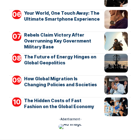
Your World, One Touch Away: The
Ultimate Smartphone Experience
Rebels Claim Victory After
Overrunning Key Government
Military Base
The Future of Energy Hinges on
Global Geopolitics
How Global Migration Is
Changing Policies and Societies
The Hidden Costs of Fast
Fashion on the Global Economy
- Advertisement -