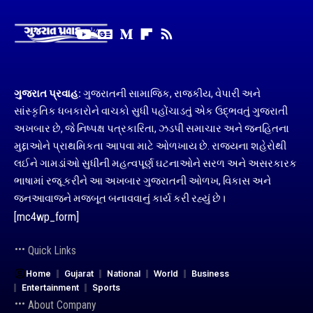
ગુજરાત પ્રવાહ:
ગુજરાતની સામાજિક, રાજકીય, વેપારી અને
સાંસ્કૃતિક ધબકારોને વાચકો સુધી પહોંચાડતું એક ઉદ્ભવતું ગુજરાતી
અખબાર છે, જે નિષ્પક્ષ પત્રકારિતા, ઝડપી સમાચાર અને જનહિતના
મુદ્દાઓને પ્રાથમિકતા આપવા માટે ઓળખાય છે. રાજ્યના શહેરોથી
લઈને ગામડાંઓ સુધીની મહત્વપૂર્ણ ઘટનાઓને સરળ અને અસરકારક
ભાષામાં રજૂ કરીને આ અખબાર ગુજરાતની ઓળખ, વિકાસ અને
જનઆવાજને મજબૂત બનાવવાનું કાર્ય કરી રહ્યું છે।
[mc4wp_form]
Quick Links
Home
Gujarat
National
World
Business
Entertainment
Sports
About Company