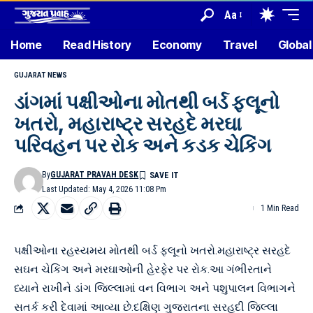
Aa
Home
Read History
Economy
Travel
Global
GUJARAT NEWS
ડાંગમાં પક્ષીઓના મોતથી બર્ડ ફ્લૂનો
ખતરો, મહારાષ્ટ્ર સરહદે મરઘા
પરિવહન પર રોક અને કડક ચેકિંગ
By
GUJARAT PRAVAH DESK
Last Updated: May 4, 2026 11:08 Pm
1 Min Read
પક્ષીઓના રહસ્યમય મોતથી બર્ડ ફ્લૂનો ખતરો.મહારાષ્ટ્ર સરહદે
સઘન ચેકિંગ અને મરઘાઓની હેરફેર પર રોક.આ ગંભીરતાને
ધ્યાને રાખીને ડાંગ જિલ્લામાં વન વિભાગ અને પશુપાલન વિભાગને
સતર્ક કરી દેવામાં આવ્યા છે.દક્ષિણ ગુજરાતના સરહદી જિલ્લા