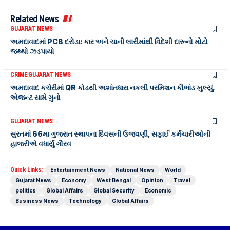
Related News
GUJARAT NEWS
અમદાવાદમાં PCB દરોડા: કાર અને ચાની લારીમાંથી વિદેશી દારૂનો મોટો
જથ્થો ઝડપાયો
CRIME
GUJARAT NEWS
અમદાવાદ કચેરીમાં QR કોડથી અશાંતધારા નકલી પરમિશન કૌભાંડ ખુલ્યું,
એજન્ટ સામે ગુનો
GUJARAT NEWS
સુરતમાં 66મા ગુજરાત સ્થાપના દિવસની ઉજવણી, સફાઈ કર્મચારીઓની
હાજરીએ વધાર્યું ગૌરવ
Quick Links:
Entertainment News
National News
World
Gujarat News
Economy
West Bengal
Opinion
Travel
politics
Global Affairs
Global Security
Economic
Business News
Technology
Global Affairs