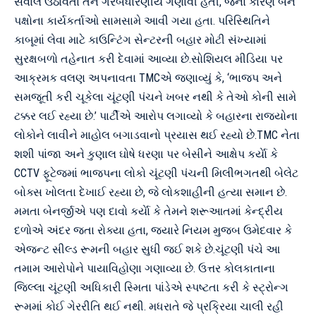
સવાલ ઉઠાવતા તેને ગેરબંધારણીય ગણાવી હતી, જેના કારણે બંને
પક્ષોના કાર્યકર્તાઓ સામસામે આવી ગયા હતા. પરિસ્થિતિને
કાબૂમાં લેવા માટે કાઉન્ટિંગ સેન્ટરની બહાર મોટી સંખ્યામાં
સુરક્ષબળો તહેનાત કરી દેવામાં આવ્યા છે.સોશિયલ મીડિયા પર
આક્રમક વલણ અપનાવતા TMCએ જણાવ્યું કે, ‘ભાજપ અને
સમજૂતી કરી ચૂકેલા ચૂંટણી પંચને ખબર નથી કે તેઓ કોની સામે
ટક્કર લઈ રહ્યા છે.’ પાર્ટીએ આરોપ લગાવ્યો કે બહારના રાજ્યોના
લોકોને લાવીને માહોલ બગાડવાનો પ્રયાસ થઈ રહ્યો છે.TMC નેતા
શશી પાંજા અને કુણાલ ઘોષે ધરણા પર બેસીને આક્ષેપ કર્યાે કે
CCTV ફૂટેજમાં ભાજપના લોકો ચૂંટણી પંચની મિલીભગતથી બેલેટ
બોક્સ ખોલતા દેખાઈ રહ્યા છે, જે લોકશાહીની હત્યા સમાન છે.
મમતા બેનર્જીએ પણ દાવો કર્યાે કે તેમને શરૂઆતમાં કેન્દ્રીય
દળોએ અંદર જતા રોક્યા હતા, જ્યારે નિયમ મુજબ ઉમેદવાર કે
એજન્ટ સીલ્ડ રૂમની બહાર સુધી જઈ શકે છે.ચૂંટણી પંચે આ
તમામ આરોપોને પાયાવિહોણા ગણાવ્યા છે. ઉત્તર કોલકાતાના
જિલ્લા ચૂંટણી અધિકારી સ્મિતા પાંડેએ સ્પષ્ટતા કરી કે સ્ટ્રોન્ગ
રૂમમાં કોઈ ગેરરીતિ થઈ નથી. મધરાતે જે પ્રક્રિયા ચાલી રહી