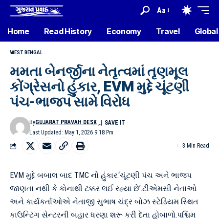
Aa
Home
Read History
Economy
Travel
Global
WEST BENGAL
મમતા બેનર્જીના નેતૃત્વમાં તૃણમૂલ
કોંગ્રેસનો હુંકાર, EVM મુદ્દે ચૂંટણી
પંચ-ભાજપ સામે વિરોધ
By
GUJARAT PRAVAH DESK
Last Updated: May 1, 2026 9:18 Pm
3 Min Read
EVM મુદ્દે બબાલ બાદ TMC નો હુંકાર.‘ચૂંટણી પંચ અને ભાજપ
જાણતા નથી કે કોનાથી ટક્કર લઈ રહ્યા છે’.ટીએમસી નેતાઓ
અને કાર્યકર્તાઓએ નેતાજી સુભાષ ચંદ્ર બોઝ સ્ટેડિયમ સ્થિત
કાઉન્ટિંગ સેન્ટરની બહાર ધરણા શરૂ કરી દેતા હોબાળો.પશ્ચિમ