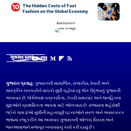
The Hidden Costs of Fast
Fashion on the Global Economy
- Advertisement -
ગુજરાત પ્રવાહ:
ગુજરાતની સામાજિક, રાજકીય, વેપારી અને
સાંસ્કૃતિક ધબકારોને વાચકો સુધી પહોંચાડતું એક ઉદ્ભવતું ગુજરાતી
અખબાર છે, જે નિષ્પક્ષ પત્રકારિતા, ઝડપી સમાચાર અને જનહિતના
મુદ્દાઓને પ્રાથમિકતા આપવા માટે ઓળખાય છે. રાજ્યના શહેરોથી
લઈને ગામડાંઓ સુધીની મહત્વપૂર્ણ ઘટનાઓને સરળ અને અસરકારક
ભાષામાં રજૂ કરીને આ અખબાર ગુજરાતની ઓળખ, વિકાસ અને
જનઆવાજને મજબૂત બનાવવાનું કાર્ય કરી રહ્યું છે।