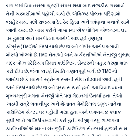
બંગાળમાં વિધાનસભા ચૂંટણી સંપન્ન થયા બાદ રાજકીય ગરમાવો
તેની ચરમસીમાએ પહોંચી ગયો છે. એક્ઝિટ પોલના પરિણામો
જાહેર થયા પછી રાજ્યમાં ઠેર-ઠેર હિંસા અને ઘર્ષણના બનાવો સામે
આવી રહ્યા છે. ખાસ કરીને ભાજપના એક પોલિંગ એજન્ટના ઘર
પર હુમલા અને મારપીટના આરોપો બાદ હવે તૃણમૂલ
કોંગ્રેસ(TMC)એ EVM સાથે છેડછાડનો ગંભીર આરોપ લગાવી
મોરચો ખોલ્યો છે.TMC નેતાઓ અને કાર્યકર્તાઓએ નેતાજી સુભાષ
ચંદ્ર બોઝ સ્ટેડિયમ સ્થિત કાઉન્ટિંગ સેન્ટરની બહાર ધરણા શરૂ
કરી દીધા છે, જેના કારણે સ્થિતિ તણાવપૂર્ણ બની છે TMC નો
આરોપ છે કે મધરાતે સ્ટ્રોન્ગ રૂમની સીલ તોડવામાં આવી હતી
અને EVM સાથે છેડછાડનો પ્રયાસ થયો હતો. આ વિવાદ વધતા
મુખ્યમંત્રી મમતા બેનર્જી પોતે પણ મેદાનમાં ઉતર્યા હતા. તેઓ
અડધી રાત્રે ભવાનીપુર અને શેખાવત મેમોરિયલ સ્કૂલ ખાતેના
કાઉન્ટિંગ સેન્ટર પર પહોંચી ગયા હતા અને લગભગ ૪ કલાક
સુધી જાતે જ EVM રખવાળી કરી હતી. બીજી તરફ, ભાજપના
કાર્યકર્તાઓએ મમતા બેનર્જીની કાઉન્ટિંગ સેન્ટરમાં હાજરી સામે